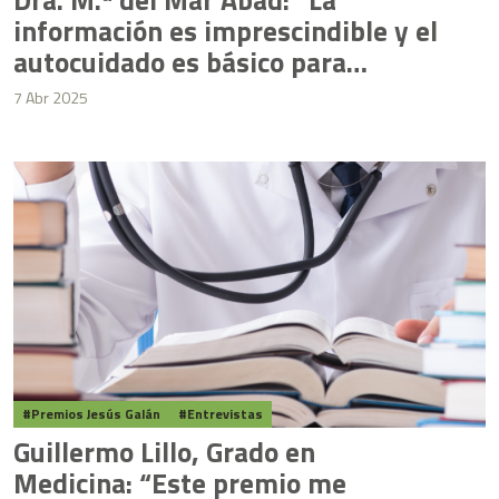
Dra. M.ª del Mar Abad: “La
información es imprescindible y el
autocuidado es básico para
prevenir problemas de salud
7 Abr 2025
mental”
Premios Jesús Galán
Entrevistas
Guillermo Lillo, Grado en
Medicina: “Este premio me