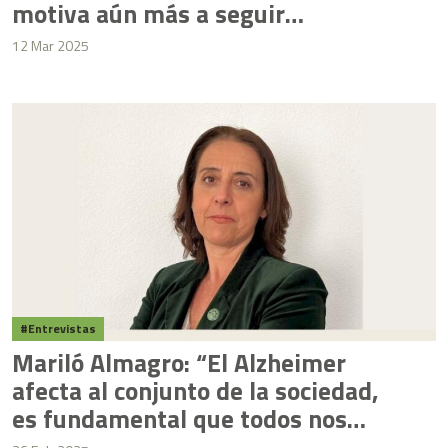
motiva aún más a seguir
formándome y a contribuir al
12 Mar 2025
bienestar de los demás”
Entrevistas
Mariló Almagro: “El Alzheimer
afecta al conjunto de la sociedad,
es fundamental que todos nos
unamos en la búsqueda y petición