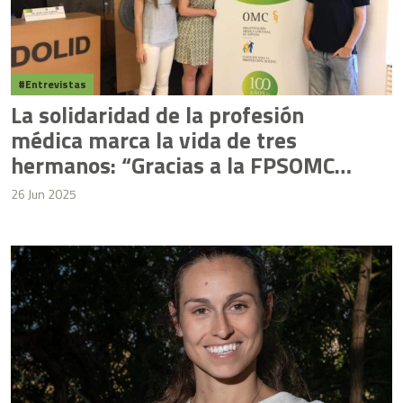
Entrevistas
La solidaridad de la profesión
médica marca la vida de tres
hermanos: “Gracias a la FPSOMC
pude cumplir mi sueño e iniciar la
26 Jun 2025
residencia de pediatría”