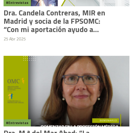
Entrevistas
Dra. Candela Contreras, MIR en
Madrid y socia de la FPSOMC:
“Con mi aportación ayudo a
médicos o familias de médicos
25 Abr 2025
que puedan necesitarlo en este
momento”
Entrevistas