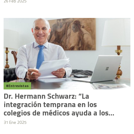
26 Feb 2025
de soluciones”
Entrevistas
Dr. Hermann Schwarz: “La
integración temprana en los
colegios de médicos ayuda a los
estudiantes a prepararse para su
31 Ene 2025
futuro profesional”