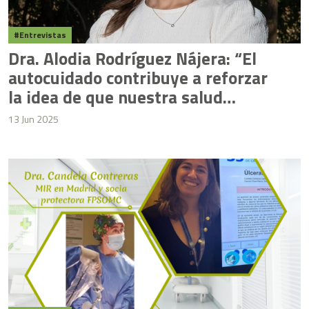
Entrevistas
Dra. Alodia Rodríguez Nájera: “El
autocuidado contribuye a reforzar
la idea de que nuestra salud
mental y física es un pilar
13 Jun 2025
fundamental para ejercer una
medicina de calidad”