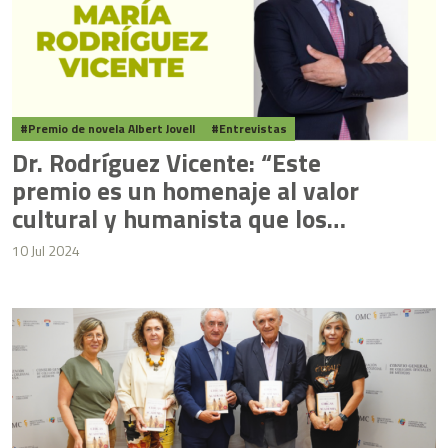
Premio de novela Albert Jovell
Entrevistas
Dr. Rodríguez Vicente: “Este
premio es un homenaje al valor
cultural y humanista que los
médicos aportan a la sociedad”
10 Jul 2024