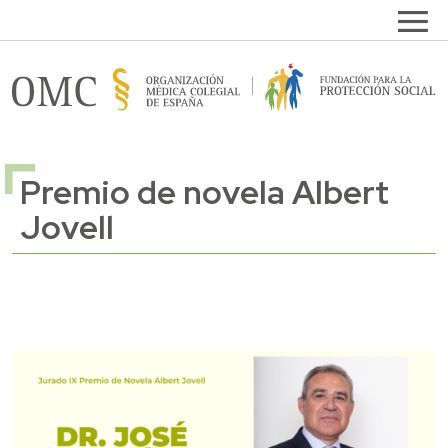
Pasar al contenido principal
Open
FPSOMC
Premio de novela Albert
Jovell