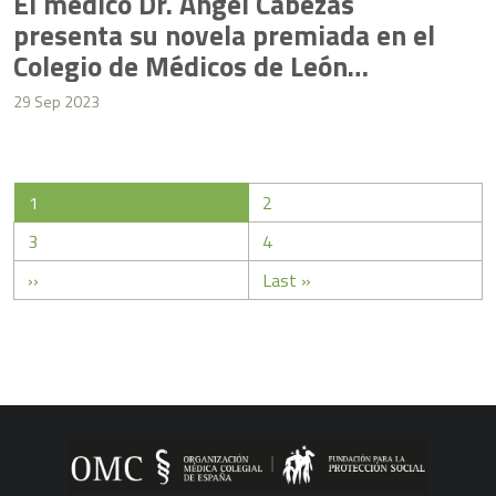
El médico Dr. Ángel Cabezas
presenta su novela premiada en el
Colegio de Médicos de León
arropado por sus compañeros
29 Sep 2023
Página actual
Page
1
2
Page
Page
3
4
Siguiente página
Última página
››
Last »