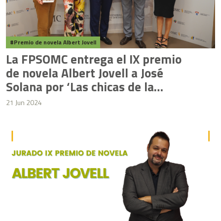
Premio de novela Albert Jovell
La FPSOMC entrega el IX premio
de novela Albert Jovell a José
Solana por ‘Las chicas de la
Academia’
21 Jun 2024