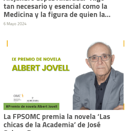
tan necesario y esencial como la
Medicina y la figura de quien la
ejerce ha sido siempre un motivo
6 Mayo 2024
de inspiración”
Premio de novela Albert Jovell
La FPSOMC premia la novela ‘Las
chicas de la Academia’ de José