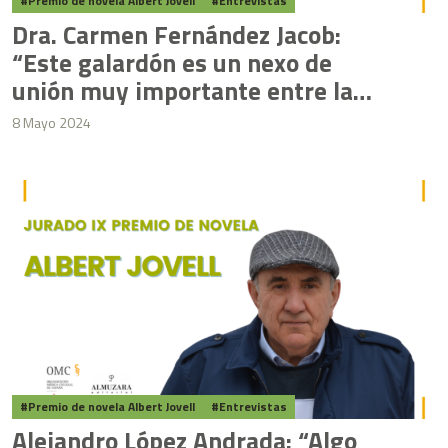
Premio de novela Albert Jovell
Entrevistas
Dra. Carmen Fernández Jacob:
“Este galardón es un nexo de
unión muy importante entre la
Medicina y la Literatura”
8 Mayo 2024
Premio de novela Albert Jovell
Entrevistas
Alejandro López Andrada: “Algo