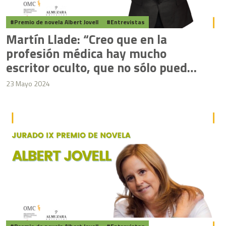
Premio de novela Albert Jovell
Entrevistas
Martín Llade: “Creo que en la
profesión médica hay mucho
escritor oculto, que no sólo puede
escribir bien sobre su oficio, sino
23 Mayo 2024
sobre la vida en general”