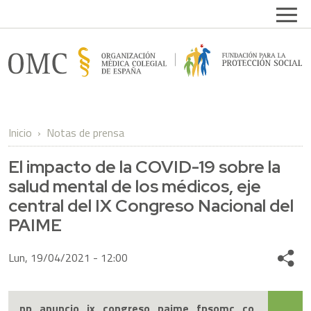
Pasar al contenido principal
Open
FPSOMC
Inicio
Notas de prensa
El impacto de la COVID-19 sobre la
salud mental de los médicos, eje
central del IX Congreso Nacional del
PAIME
Lun, 19/04/2021 - 12:00
Share
np_anuncio_ix_congreso_paime_fpsomc_co