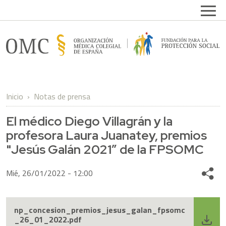
Pasar al contenido principal
Open
FPSOMC
Inicio
Notas de prensa
El médico Diego Villagrán y la
profesora Laura Juanatey, premios
"Jesús Galán 2021” de la FPSOMC
Mié, 26/01/2022 - 12:00
Share
np_concesion_premios_jesus_galan_fpsomc
_26_01_2022.pdf