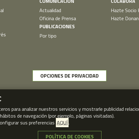
COMUNICACIÓN
COLABORA
al
Actualidad
Hazte Socio 
Oficina de Prensa
Hazte Donan
PUBLICACIONES
rés
Por tipo
OPCIONES DE PRIVACIDAD
C
ceros para analizar nuestros servicios y mostrarle publicidad relac
s hábitos de navegación (por ejemplo, páginas visitadas).
onfigurar sus preferencias
AQUÍ
.
POLÍTICA DE COOKIES