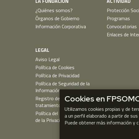
LA FUNDACIÓN
ACTIVIDAD
¿Quiénes somos?
Protección Soci
Órganos de Gobierno
Programas
Información Corporativa
Convocatorias
Enlaces de Inte
LEGAL
Aviso Legal
Política de Cookies
Política de Privacidad
Política de Seguridad de la
Información
Cookies en FPSOM
Registro de actividades de
tratamiento
Utilizamos cookies propias y de ter
Política del Sistema de Gestión
a un perfil elaborado a partir de su
de la Privacidad
Puede obtener más información y c