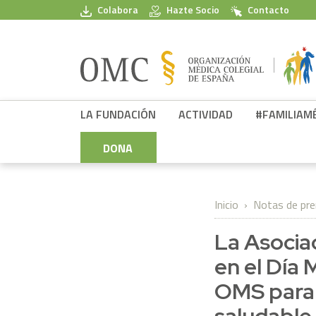
Pasar al contenido principal
Colabora
Hazte Socio
Contacto
FPSOMC
LA FUNDACIÓN
ACTIVIDAD
#FAMILIAM
DONA
Inicio
Notas de pr
La Asocia
en el Día 
OMS para 
saludable