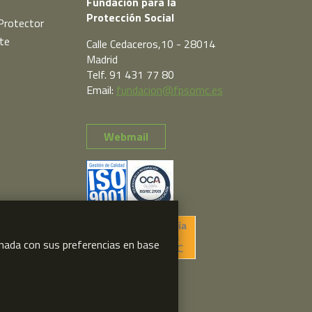
Fundación para la
Protección Social
Protector
te
Calle Cedaceros,10 - 28014
Madrid
Telf. 91 431 77 80
Email:
fundacion@fpsomc.es
Webmail
ionada con sus preferencias en base