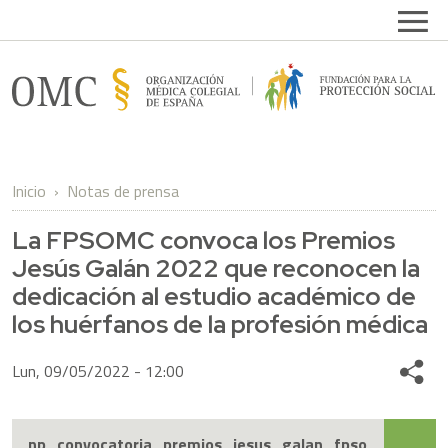
Pasar al contenido principal
Open
FPSOMC
Inicio
Notas de prensa
La FPSOMC convoca los Premios
Jesús Galán 2022 que reconocen la
dedicación al estudio académico de
los huérfanos de la profesión médica
Lun, 09/05/2022 - 12:00
Share
np_convocatoria_premios_jesus_galan_fpso