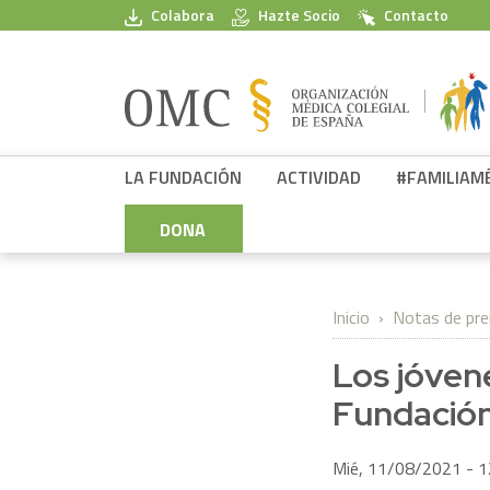
Pasar al contenido principal
Colabora
Hazte Socio
Contacto
FPSOMC
LA FUNDACIÓN
ACTIVIDAD
#FAMILIAM
DONA
Inicio
Notas de pr
Los jóvene
Fundación
Mié, 11/08/2021 - 1