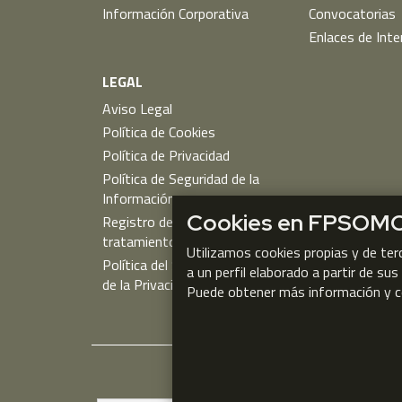
Información Corporativa
Convocatorias
Enlaces de Inte
LEGAL
Aviso Legal
Política de Cookies
Política de Privacidad
Política de Seguridad de la
Información
Cookies en FPSOM
Registro de actividades de
tratamiento
Utilizamos cookies propias y de ter
Política del Sistema de Gestión
a un perfil elaborado a partir de su
de la Privacidad
Puede obtener más información y c