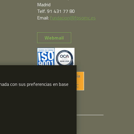
Madrid
Telf. 91 431 77 80
Email:
fundacion@fpsomc.es
Webmail
ionada con sus preferencias en base