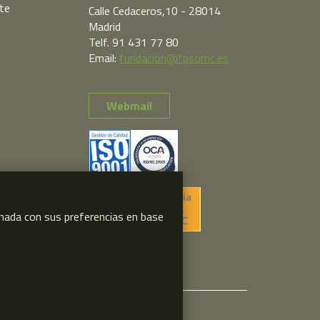
te
Calle Cedaceros,10 - 28014
Madrid
Telf. 91 431 77 80
Email:
fundacion@fpsomc.es
Webmail
ionada con sus preferencias en base