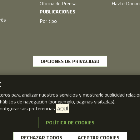
Oficina de Prensa
Hazte Donan
PUBLICACIONES
rés
Por tipo
OPCIONES DE PRIVACIDAD
C
ceros para analizar nuestros servicios y mostrarle publicidad relac
s hábitos de navegación (por ejemplo, páginas visitadas).
onfigurar sus preferencias
AQUÍ
.
POLÍTICA DE COOKIES
NO, GRACIAS
© FPSOMC 2026
RECHAZAR TODOS
ACEPTAR COOKIES