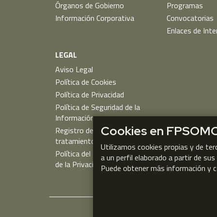
Órganos de Gobierno
Programas
Información Corporativa
Convocatorias
Enlaces de Inte
LEGAL
Aviso Legal
Política de Cookies
Política de Privacidad
Política de Seguridad de la
Información
Cookies en FPSOM
Registro de actividades de
tratamiento
Utilizamos cookies propias y de ter
Política del Sistema de Gestión
a un perfil elaborado a partir de su
de la Privacidad
Puede obtener más información y c