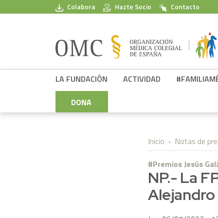
Pasar al contenido principal
Colabora
Hazte Socio
Contacto
FPSOMC
LA FUNDACIÓN
ACTIVIDAD
#FAMILIAM
DONA
Inicio
Notas de pr
Premios Jesús Gal
NP.- La F
Alejandro