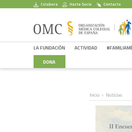
Pasar al contenido principal
Colabora
Hazte Socio
Contacto
FPSOMC
LA FUNDACIÓN
ACTIVIDAD
#FAMILIAM
DONA
Inicio
Noticias