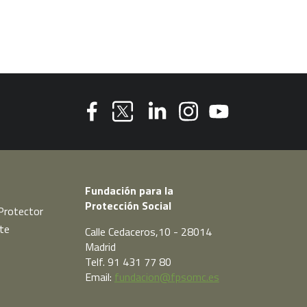
Youtube
Facebook
Linkedin
Instagram
Twitter
Fundación para la
Protección Social
Protector
te
Calle Cedaceros,10 - 28014
Madrid
Telf. 91 431 77 80
Email:
fundacion@fpsomc.es