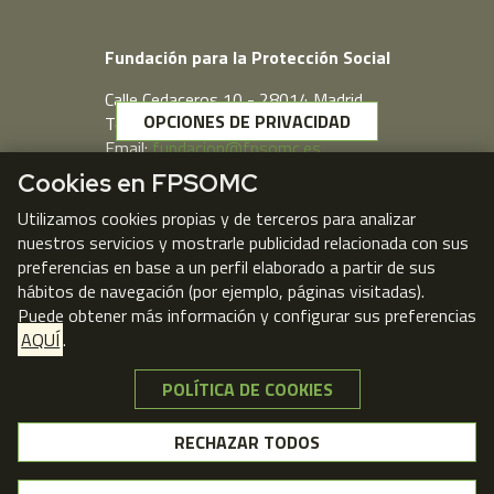
Fundación para la Protección Social
Calle Cedaceros,10 - 28014 Madrid
OPCIONES DE PRIVACIDAD
Telf. 91 431 77 80
Email:
fundacion@fpsomc.es
Cookies en FPSOMC
Webmail
Utilizamos cookies propias y de terceros para analizar
nuestros servicios y mostrarle publicidad relacionada con sus
preferencias en base a un perfil elaborado a partir de sus
hábitos de navegación (por ejemplo, páginas visitadas).
Puede obtener más información y configurar sus preferencias
AQUÍ
.
POLÍTICA DE COOKIES
NO, GRACIAS
RECHAZAR TODOS
© FPSOMC 2026