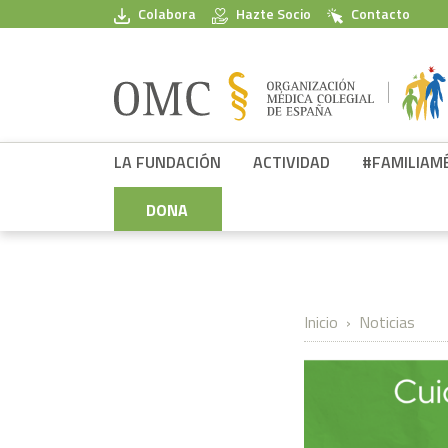
Pasar al contenido principal
Colabora
Hazte Socio
Contacto
FPSOMC
LA FUNDACIÓN
ACTIVIDAD
#FAMILIAM
DONA
Inicio
Noticias