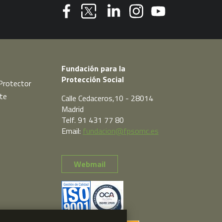
Youtube
Facebook
Linkedin
Instagram
Twitter
Fundación para la
Protección Social
Protector
te
Calle Cedaceros,10 - 28014
Madrid
Telf. 91 431 77 80
Email:
fundacion@fpsomc.es
Webmail