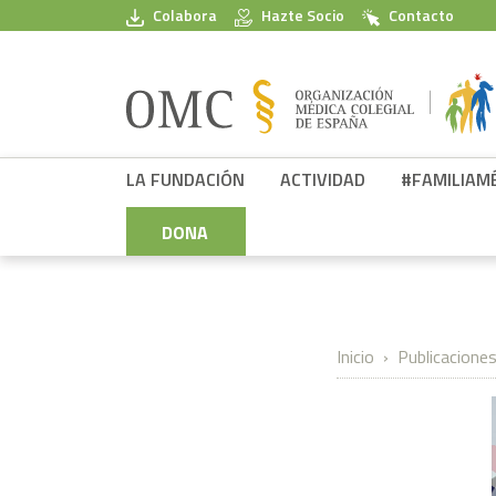
Pasar al contenido principal
Colabora
Hazte Socio
Contacto
FPSOMC
LA FUNDACIÓN
ACTIVIDAD
#FAMILIAM
DONA
Inicio
Publicacione