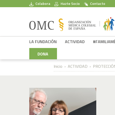
Pasar al contenido principal
Colabora
Hazte Socio
Contacto
FPSOMC
LA FUNDACIÓN
ACTIVIDAD
#FAMILIAM
DONA
Inicio
ACTIVIDAD
PROTECCIÓN