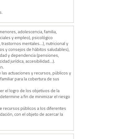
s.
menores, adolescencia, familia,
iales y empleo), psicológico
 trastornos mentales…), nutricional y
os y consejos de hábitos saludables),
acidad y dependencia (pensiones,
dad jurídica, accesibilidad…).
ón.
las actuaciones y recursos, públicos y
amiliar para la cobertura de sus
r el logro de los objetivos de la
determine a fin de minimizar el riesgo
e recursos públicos a los diferentes
ación, con el objeto de acercar la