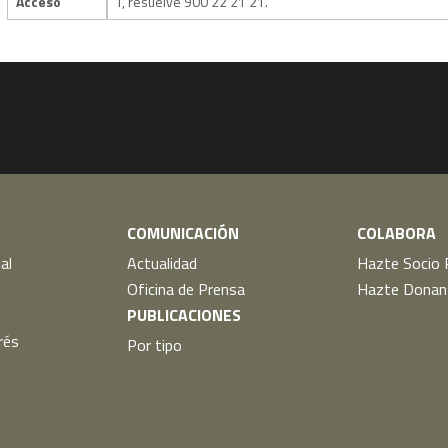
Acceso
T, resuelve 900 22 21 21.
COMUNICACIÓN
COLABORA
al
Actualidad
Hazte Socio 
Oficina de Prensa
Hazte Donan
PUBLICACIONES
rés
Por tipo